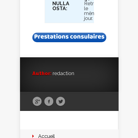
NULLA
Retrait
OSTA:
le
même
jour.
Author:
redaction
Accueil